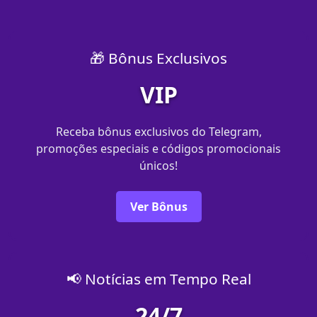
🎁 Bônus Exclusivos
VIP
Receba bônus exclusivos do Telegram,
promoções especiais e códigos promocionais
únicos!
Ver Bônus
📢 Notícias em Tempo Real
24/7