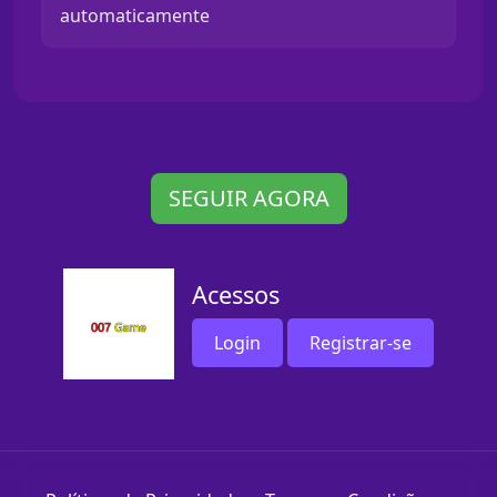
automaticamente
SEGUIR AGORA
Acessos
Login
Registrar-se