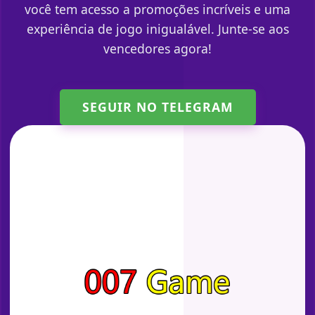
você tem acesso a promoções incríveis e uma
experiência de jogo inigualável. Junte-se aos
vencedores agora!
SEGUIR NO TELEGRAM