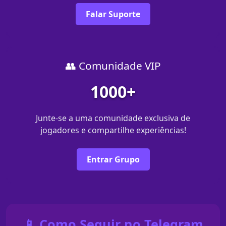
Falar Suporte
👥 Comunidade VIP
1000+
Junte-se a uma comunidade exclusiva de
jogadores e compartilhe experiências!
Entrar Grupo
📱 Como Seguir no Telegram