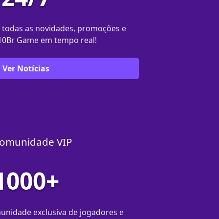
e todas as novidades, promoções e
10Br Game em tempo real!
Ver Notícias
Comunidade VIP
1000+
unidade exclusiva de jogadores e