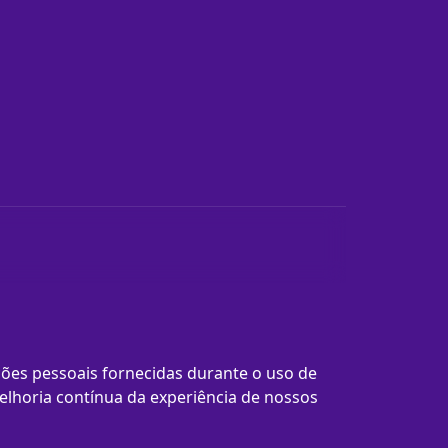
ões pessoais fornecidas durante o uso de
elhoria contínua da experiência de nossos