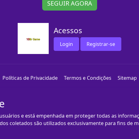
SEGUIR AGORA
Acessos
Login
Registrar-se
Políticas de Privacidade
Termos e Condições
Sitemap
de
s usuários e está empenhada em proteger todas as informaç
os coletados são utilizados exclusivamente para fins de m