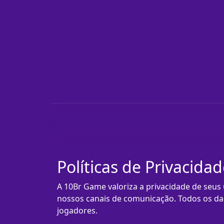
Políticas de Privacida
A 10Br Game valoriza a privacidade de seu
nossos canais de comunicação. Todos os dad
jogadores.