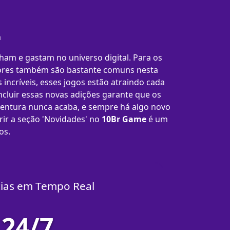
m
m e gastam no universo digital. Para os
adores também são bastante comuns nesta
ncríveis, esses jogos estão atraindo cada
ncluir essas novas adições garante que os
entura nunca acaba, e sempre há algo novo
rir a seção 'Novidades' no
10Br Game
é um
os.
cias em Tempo Real
24/7