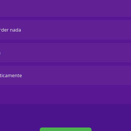
erder nada
a
aticamente