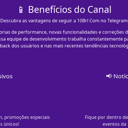
📱 Benefícios do Canal
Descubra as vantagens de seguir a 10Brl Com no Telegram
orias de performance, novas funcionalidades e correções d
ossa equipe de desenvolvimento trabalha constantemente 
back dos usuários e nas mais recentes tendências tecnológ
sivos
📢 Notí
m, promoções especiais
Fique por dentro d
s únicos!
eventos da