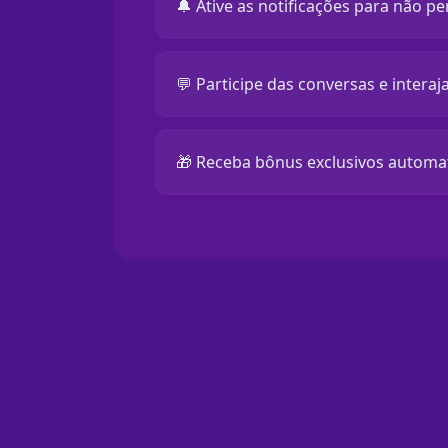
🔔 Ative as notificações para não p
💬 Participe das conversas e interaj
🎁 Receba bônus exclusivos autom