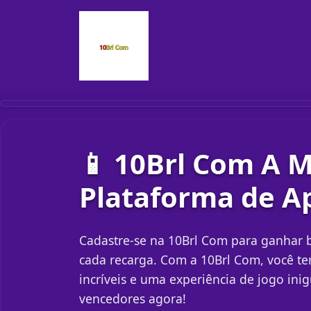
📱 10Brl Com A 
Plataforma de A
Cadastre-se na 10Brl Com para ganhar 
cada recarga. Com a 10Brl Com, você t
incríveis e uma experiência de jogo inig
vencedores agora!