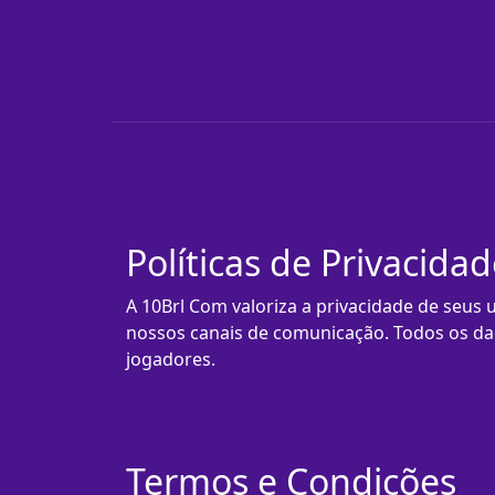
Políticas de Privacida
A 10Brl Com valoriza a privacidade de seus
nossos canais de comunicação. Todos os dad
jogadores.
Termos e Condições