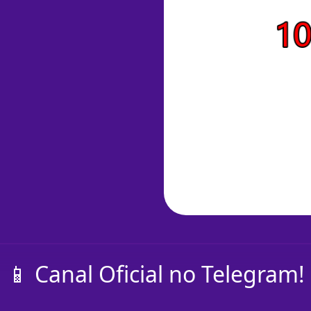
📱 Canal Oficial no Telegram!