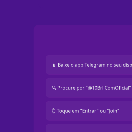
📱 Baixe o app Telegram no seu disp
🔍 Procure por "@10Brl ComOficial"
👆 Toque em "Entrar" ou "Join"