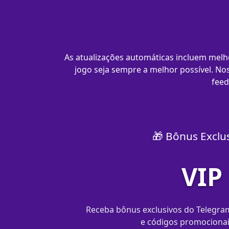
As atualizações automáticas incluem melh
jogo seja sempre a melhor possível. N
feed
🎁 Bônus Exclu
VIP
Receba bônus exclusivos do Telegra
e códigos promocionai