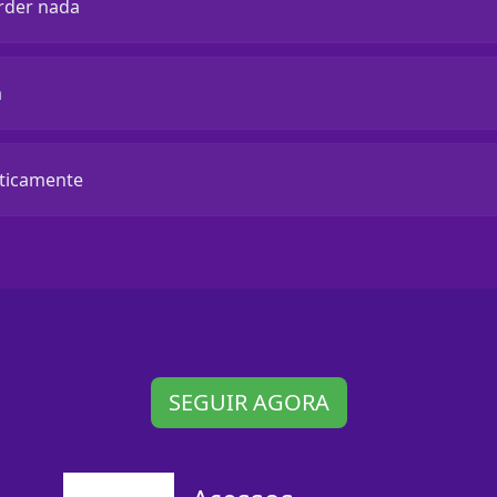
erder nada
a
aticamente
SEGUIR AGORA