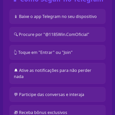
📱 Baixe o app Telegram no seu dispositivo
🔍 Procure por "@1185Win.ComOficial"
👆 Toque em "Entrar" ou "Join"
🔔 Ative as notificações para não perder
nada
💬 Participe das conversas e interaja
🎁 Receba bônus exclusivos