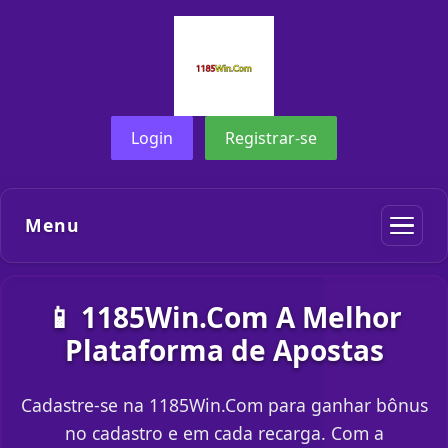
Login
Registrar-se
Menu
📱 1185Win.Com A Melhor
Plataforma de Apostas
Cadastre-se na 1185Win.Com para ganhar bônus
no cadastro e em cada recarga. Com a