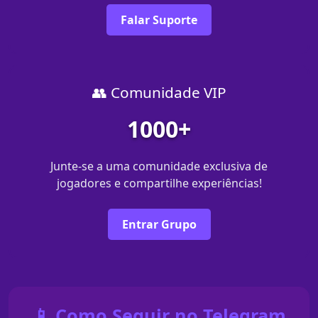
Falar Suporte
👥 Comunidade VIP
1000+
Junte-se a uma comunidade exclusiva de
jogadores e compartilhe experiências!
Entrar Grupo
📱 Como Seguir no Telegram