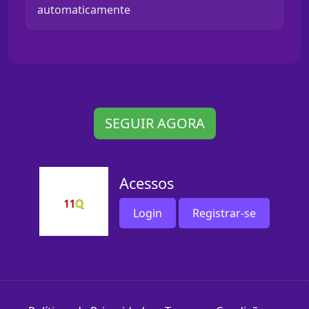
automaticamente
SEGUIR AGORA
Acessos
Login
Registrar-se