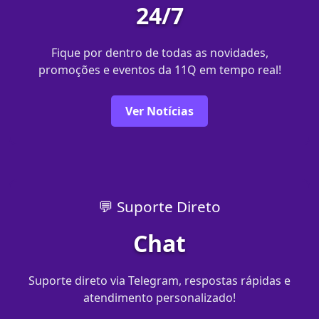
24/7
Fique por dentro de todas as novidades,
promoções e eventos da 11Q em tempo real!
Ver Notícias
💬 Suporte Direto
Chat
Suporte direto via Telegram, respostas rápidas e
atendimento personalizado!