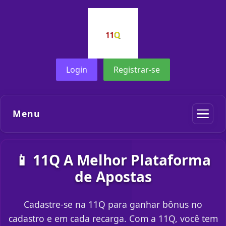
Login
Registrar-se
Menu
📱 11Q A Melhor Plataforma
de Apostas
Cadastre-se na 11Q para ganhar bônus no
cadastro e em cada recarga. Com a 11Q, você tem