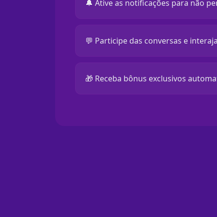
🔔 Ative as notificações para não p
💬 Participe das conversas e interaj
🎁 Receba bônus exclusivos autom