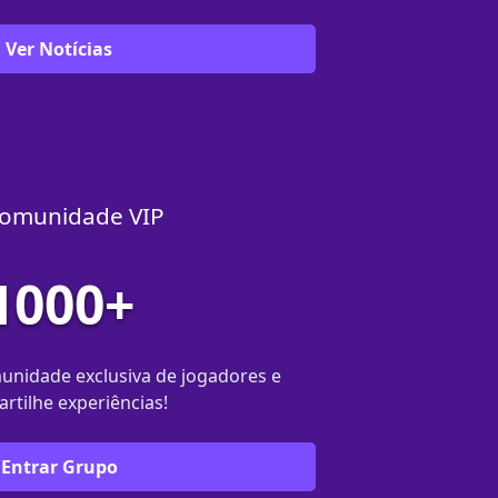
Ver Notícias
Comunidade VIP
1000+
unidade exclusiva de jogadores e
rtilhe experiências!
Entrar Grupo