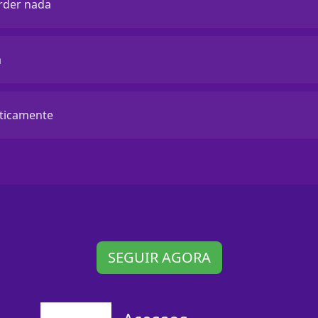
erder nada
a
aticamente
SEGUIR AGORA