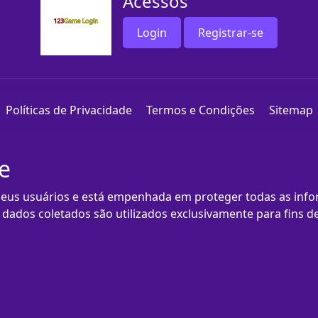
Acessos
Login
Registrar-se
Políticas de Privacidade
Termos e Condições
Sitemap
de
 seus usuários e está empenhada em proteger todas as inf
dados coletados são utilizados exclusivamente para fins d