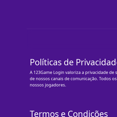
Políticas de Privacida
A 123Game Login valoriza a privacidade de
de nossos canais de comunicação. Todos os 
nossos jogadores.
Termos e Condições