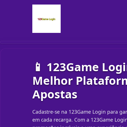
📱 123Game Logi
Melhor Platafor
Apostas
Cadastre-se na 123Game Login para ga
em cada recarga. Com a 123Game Login