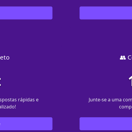
reto
👥 
t
espostas rápidas e
Junte-se a uma com
lizado!
compa
e