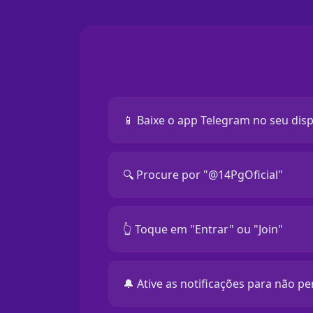
📱 Baixe o app Telegram no seu disp
🔍 Procure por "@14PgOficial"
👆 Toque em "Entrar" ou "Join"
🔔 Ative as notificações para não p