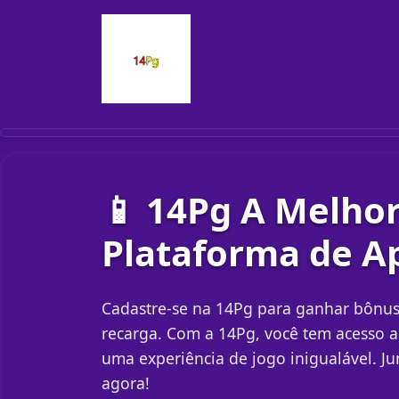
📱 14Pg A Melho
Plataforma de A
Cadastre-se na 14Pg para ganhar bônus
recarga. Com a 14Pg, você tem acesso a
uma experiência de jogo inigualável. J
agora!