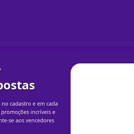
r
postas
 no cadastro e em cada
 promoções incríveis e
unte-se aos vencedores