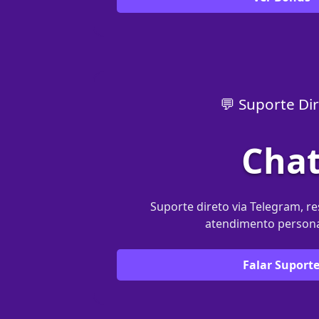
💬 Suporte Di
Cha
Suporte direto via Telegram, r
atendimento persona
Falar Suport