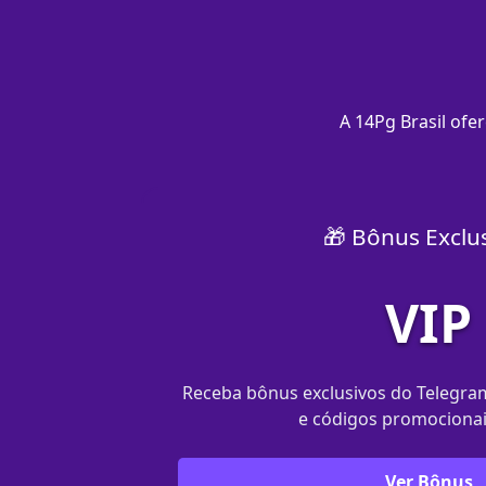
A 14Pg Brasil ofe
🎁 Bônus Exclu
VIP
Receba bônus exclusivos do Telegra
e códigos promocionai
Ver Bônus