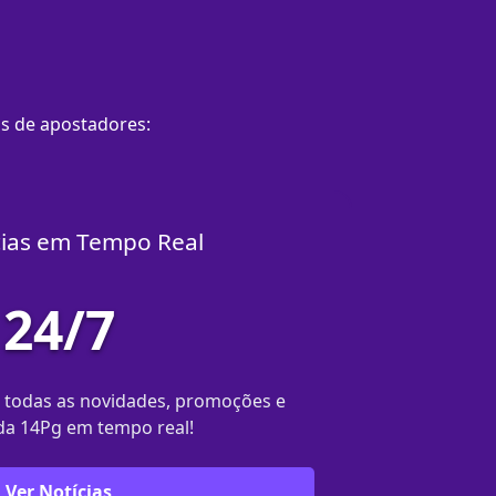
is de apostadores:
cias em Tempo Real
24/7
e todas as novidades, promoções e
da 14Pg em tempo real!
Ver Notícias