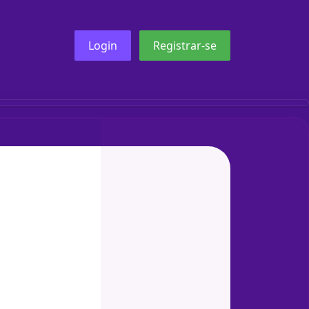
Login
Registrar-se