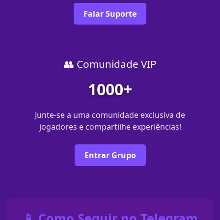
Falar Suporte
👥 Comunidade VIP
1000+
Junte-se a uma comunidade exclusiva de
jogadores e compartilhe experiências!
Entrar Grupo
📱 Como Seguir no Telegram