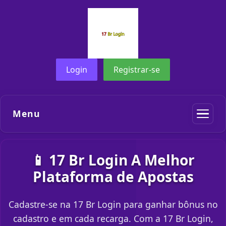
Login
Registrar-se
Menu
📱 17 Br Login A Melhor
Plataforma de Apostas
Cadastre-se na 17 Br Login para ganhar bônus no
cadastro e em cada recarga. Com a 17 Br Login,