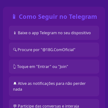
📱 Como Seguir no Telegram
📱 Baixe o app Telegram no seu dispositivo
🔍 Procure por "@18G.ComOficial"
👆 Toque em "Entrar" ou "Join"
🔔 Ative as notificações para não perder
nada
💬 Participe das conversas e interaja