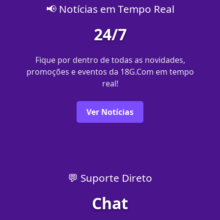
📢 Notícias em Tempo Real
24/7
Fique por dentro de todas as novidades,
promoções e eventos da 18G.Com em tempo
real!
Ver Notícias
💬 Suporte Direto
Chat