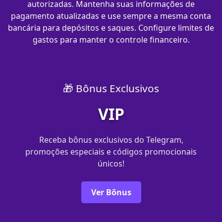
autorizadas. Mantenha suas informações de
pagamento atualizadas e use sempre a mesma conta
bancária para depósitos e saques. Configure limites de
gastos para manter o controle financeiro.
🎁 Bônus Exclusivos
VIP
Receba bônus exclusivos do Telegram,
promoções especiais e códigos promocionais
únicos!
Ver Bônus