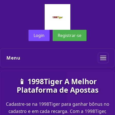
Login
Registrar-se
Menu
📱 1998Tiger A Melhor
Plataforma de Apostas
Cadastre-se na 1998Tiger para ganhar bônus no
cadastro e em cada recarga. Com a 1998Tiger,