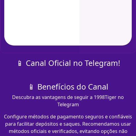
📱 Canal Oficial no Telegram!
📱 Benefícios do Canal
Descubra as vantagens de seguir a 1998Tiger no
Telegram
Configure métodos de pagamento seguros e confiáveis
para facilitar depósitos e saques. Recomendamos usar
métodos oficiais e verificados, evitando opções não