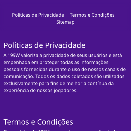
Políticas de Privacidade
Termos e Condições
Sitemap
Políticas de Privacidade
A 199W valoriza a privacidade de seus usuários e está
empenhada em proteger todas as informações
pessoais fornecidas durante o uso de nossos canais de
comunicação. Todos os dados coletados são utilizados
exclusivamente para fins de melhoria contínua da
experiência de nossos jogadores.
Termos e Condições