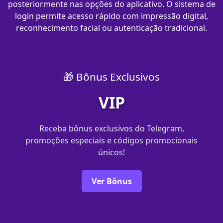
posteriormente nas opções do aplicativo. O sistema de
login permite acesso rápido com impressão digital,
reconhecimento facial ou autenticação tradicional.
🎁 Bônus Exclusivos
VIP
Receba bônus exclusivos do Telegram,
promoções especiais e códigos promocionais
únicos!
Ver Bônus