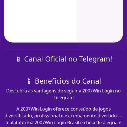
📱 Canal Oficial no Telegram!
📱 Benefícios do Canal
Descubra as vantagens de seguir a 2007Win Login no
Telegram
A 2007Win Login oferece conteúdo de jogos
diversificado, profissional e extremamente divertido —
a plataforma 2007Win Login Brasil é cheia de alegria e