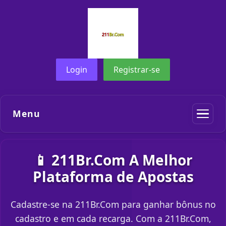
Login
Registrar-se
Menu
📱 211Br.Com A Melhor
Plataforma de Apostas
Cadastre-se na 211Br.Com para ganhar bônus no
cadastro e em cada recarga. Com a 211Br.Com,