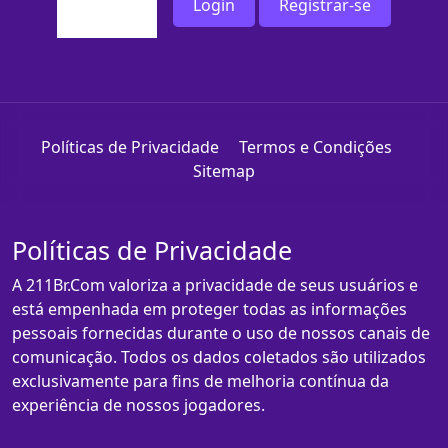
Login
Registrar-se
Políticas de Privacidade
Termos e Condições
Sitemap
Políticas de Privacidade
A 211Br.Com valoriza a privacidade de seus usuários e
está empenhada em proteger todas as informações
pessoais fornecidas durante o uso de nossos canais de
comunicação. Todos os dados coletados são utilizados
exclusivamente para fins de melhoria contínua da
experiência de nossos jogadores.