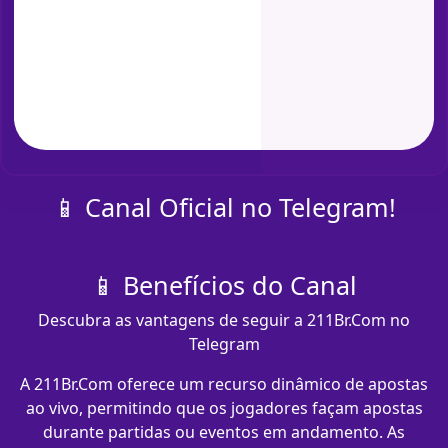
📱 Canal Oficial no Telegram!
📱 Benefícios do Canal
Descubra as vantagens de seguir a 211Br.Com no
Telegram
A 211Br.Com oferece um recurso dinâmico de apostas
ao vivo, permitindo que os jogadores façam apostas
durante partidas ou eventos em andamento. As