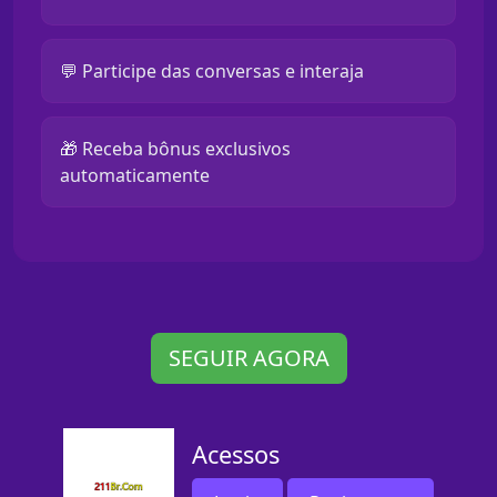
💬 Participe das conversas e interaja
🎁 Receba bônus exclusivos
automaticamente
SEGUIR AGORA
Acessos