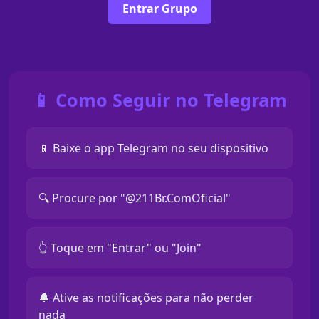
Entrar Grupo
📱 Como Seguir no Telegram
📱 Baixe o app Telegram no seu dispositivo
🔍 Procure por "@211Br.ComOficial"
👆 Toque em "Entrar" ou "Join"
🔔 Ative as notificações para não perder
nada