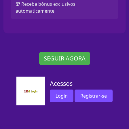
🎁 Receba bônus exclusivos
automaticamente
SEGUIR AGORA
Acessos
Login
Registrar-se