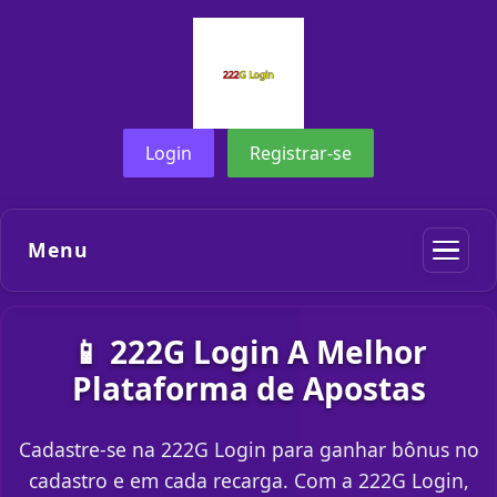
Login
Registrar-se
Menu
📱 222G Login A Melhor
Plataforma de Apostas
Cadastre-se na 222G Login para ganhar bônus no
cadastro e em cada recarga. Com a 222G Login,