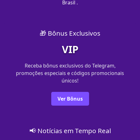
Brasil .
🎁 Bônus Exclusivos
VIP
Receba bônus exclusivos do Telegram,
promoções especiais e códigos promocionais
únicos!
Ver Bônus
📢 Notícias em Tempo Real