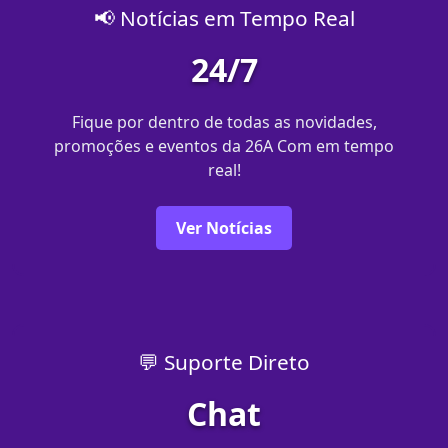
📢 Notícias em Tempo Real
24/7
Fique por dentro de todas as novidades,
promoções e eventos da 26A Com em tempo
real!
Ver Notícias
💬 Suporte Direto
Chat