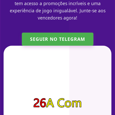
tem acesso a promoções incríveis e uma
experiência de jogo inigualável. Junte-se aos
vencedores agora!
SEGUIR NO TELEGRAM