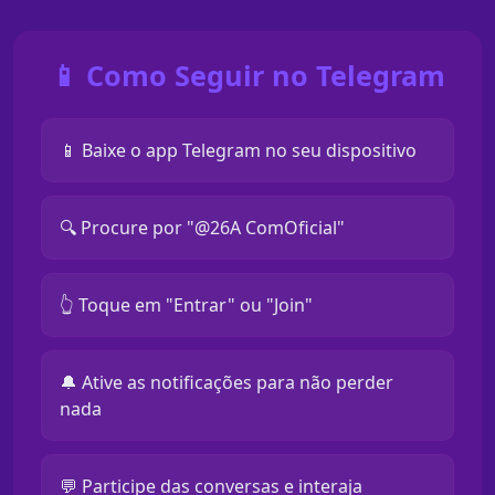
📱 Como Seguir no Telegram
📱 Baixe o app Telegram no seu dispositivo
🔍 Procure por "@26A ComOficial"
👆 Toque em "Entrar" ou "Join"
🔔 Ative as notificações para não perder
nada
💬 Participe das conversas e interaja