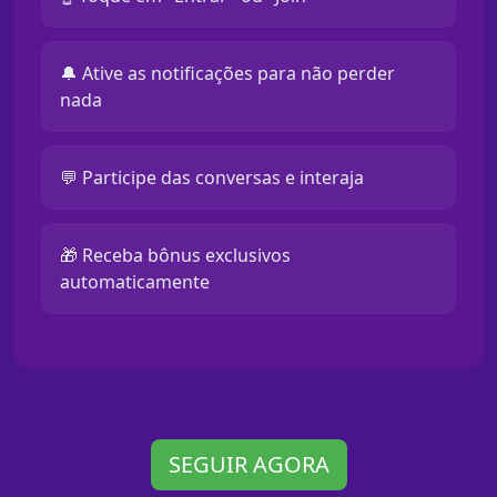
🔔 Ative as notificações para não perder
nada
💬 Participe das conversas e interaja
🎁 Receba bônus exclusivos
automaticamente
SEGUIR AGORA