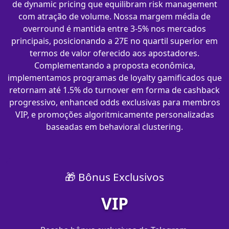
de dynamic pricing que equilibram risk management
com atração de volume. Nossa margem média de
overround é mantida entre 3-5% nos mercados
principais, posicionando a 27E no quartil superior em
termos de valor oferecido aos apostadores.
Complementando a proposta econômica,
implementamos programas de loyalty gamificados que
retornam até 1.5% do turnover em forma de cashback
progressivo, enhanced odds exclusivas para membros
VIP, e promoções algoritmicamente personalizadas
baseadas em behavioral clustering.
🎁 Bônus Exclusivos
VIP