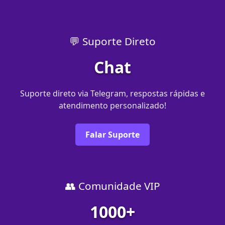
💬 Suporte Direto
Chat
Suporte direto via Telegram, respostas rápidas e
atendimento personalizado!
Falar Suporte
👥 Comunidade VIP
1000+