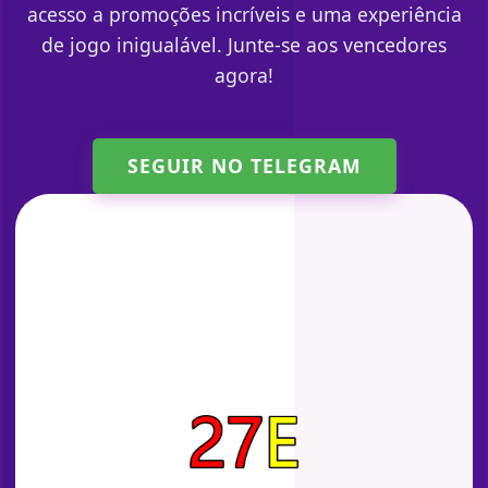
acesso a promoções incríveis e uma experiência
de jogo inigualável. Junte-se aos vencedores
agora!
SEGUIR NO TELEGRAM