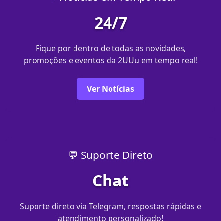
24/7
Fique por dentro de todas as novidades,
promoções e eventos da 2UUu em tempo real!
Ver Notícias
💬 Suporte Direto
Chat
Suporte direto via Telegram, respostas rápidas e
atendimento personalizado!