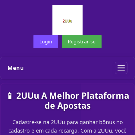
Login
Registrar-se
Menu
📱 2UUu A Melhor Plataforma
de Apostas
Cadastre-se na 2UUu para ganhar bônus no
cadastro e em cada recarga. Com a 2UUu, você