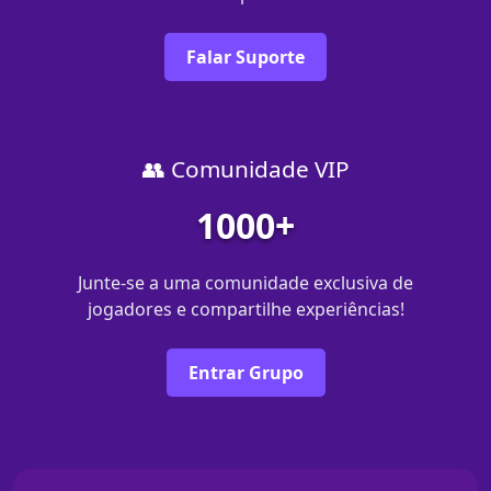
Falar Suporte
👥 Comunidade VIP
1000+
Junte-se a uma comunidade exclusiva de
jogadores e compartilhe experiências!
Entrar Grupo