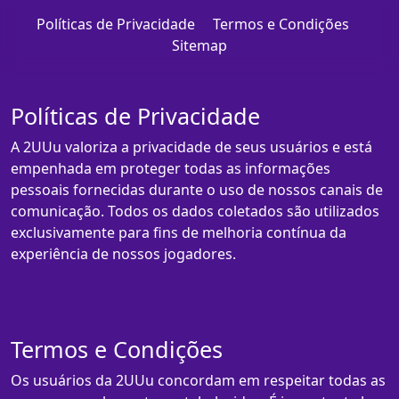
Políticas de Privacidade
Termos e Condições
Sitemap
Políticas de Privacidade
A 2UUu valoriza a privacidade de seus usuários e está
empenhada em proteger todas as informações
pessoais fornecidas durante o uso de nossos canais de
comunicação. Todos os dados coletados são utilizados
exclusivamente para fins de melhoria contínua da
experiência de nossos jogadores.
Termos e Condições
Os usuários da 2UUu concordam em respeitar todas as