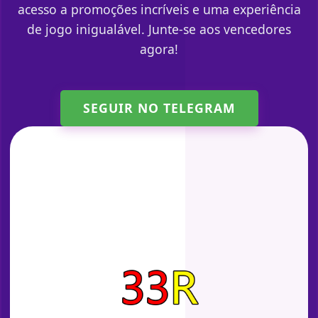
acesso a promoções incríveis e uma experiência
de jogo inigualável. Junte-se aos vencedores
agora!
SEGUIR NO TELEGRAM