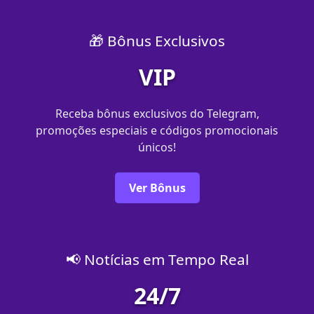
🎁 Bônus Exclusivos
VIP
Receba bônus exclusivos do Telegram,
promoções especiais e códigos promocionais
únicos!
Ver Bônus
📢 Notícias em Tempo Real
24/7