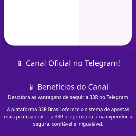
📱 Canal Oficial no Telegram!
📱 Benefícios do Canal
Descubra as vantagens de seguir a 33R no Telegram
A plataforma 33R Brasil oferece o sistema de apostas
mais profissional — a 33R proporciona uma experiência
segura, confiável e inigualável.