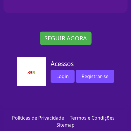
SEGUIR AGORA
Acessos
Login
Registrar-se
Políticas de Privacidade
Termos e Condições
Sitemap