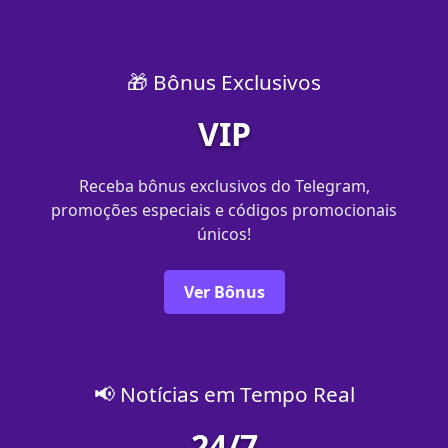
🎁 Bônus Exclusivos
VIP
Receba bônus exclusivos do Telegram,
promoções especiais e códigos promocionais
únicos!
Ver Bônus
📢 Notícias em Tempo Real
24/7