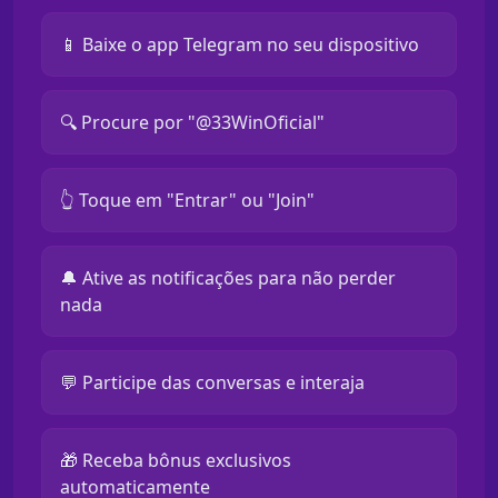
📱 Baixe o app Telegram no seu dispositivo
🔍 Procure por "@33WinOficial"
👆 Toque em "Entrar" ou "Join"
🔔 Ative as notificações para não perder
nada
💬 Participe das conversas e interaja
🎁 Receba bônus exclusivos
automaticamente