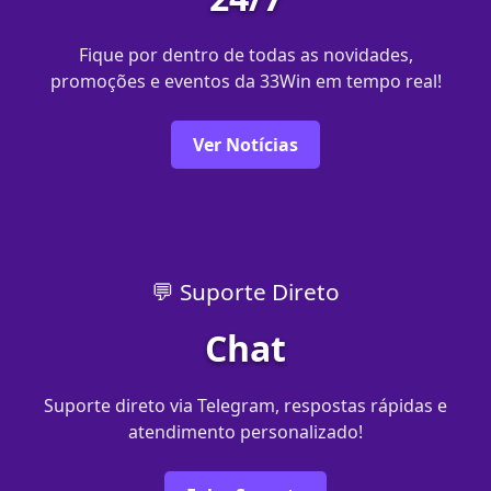
Fique por dentro de todas as novidades,
promoções e eventos da 33Win em tempo real!
Ver Notícias
💬 Suporte Direto
Chat
Suporte direto via Telegram, respostas rápidas e
atendimento personalizado!