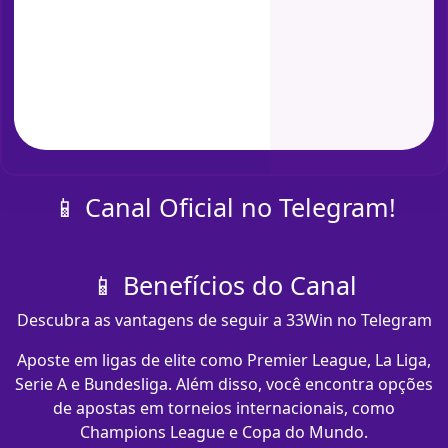
📱 Canal Oficial no Telegram!
📱 Benefícios do Canal
Descubra as vantagens de seguir a 33Win no Telegram
Aposte em ligas de elite como Premier League, La Liga,
Serie A e Bundesliga. Além disso, você encontra opções
de apostas em torneios internacionais, como
Champions League e Copa do Mundo.