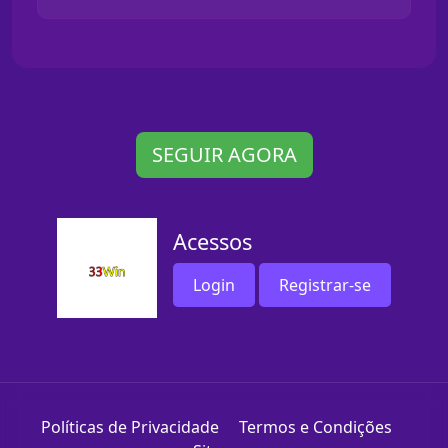
SEGUIR AGORA
Acessos
Login
Registrar-se
Políticas de Privacidade
Termos e Condições