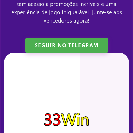
tem acesso a promoções incríveis e uma
experiência de jogo inigualável. Junte-se aos
vencedores agora!
SEGUIR NO TELEGRAM