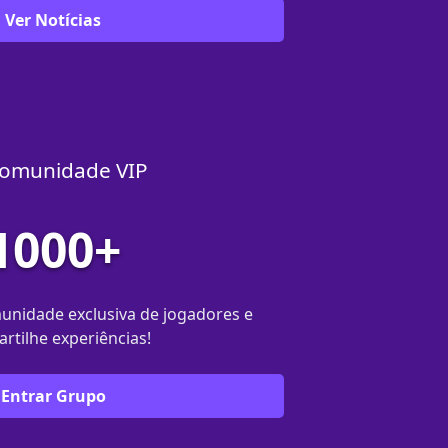
Ver Notícias
Comunidade VIP
1000+
unidade exclusiva de jogadores e
rtilhe experiências!
Entrar Grupo