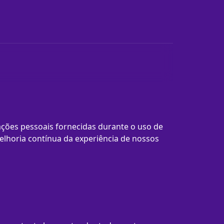
ações pessoais fornecidas durante o uso de
elhoria contínua da experiência de nossos