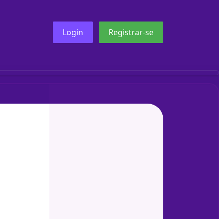
Login
Registrar-se