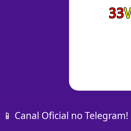
📱 Canal Oficial no Telegram!