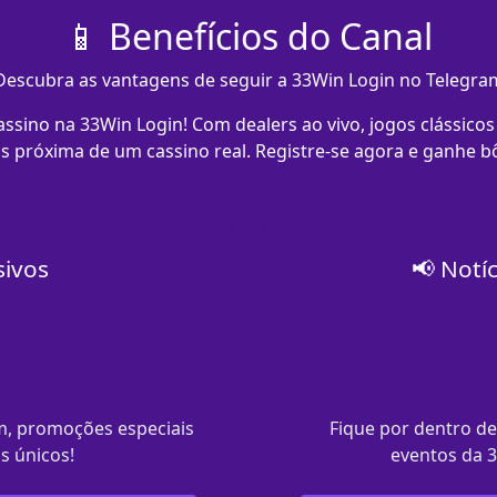
📱 Benefícios do Canal
Descubra as vantagens de seguir a 33Win Login no Telegra
sino na 33Win Login! Com dealers ao vivo, jogos clássicos
s próxima de um cassino real. Registre-se agora e ganhe b
sivos
📢 Notí
m, promoções especiais
Fique por dentro d
s únicos!
eventos da 