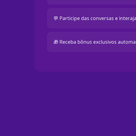
💬 Participe das conversas e interaj
🎁 Receba bônus exclusivos autom