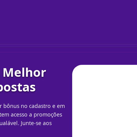
A Melhor
postas
r bônus no cadastro e em
 tem acesso a promoções
ualável. Junte-se aos