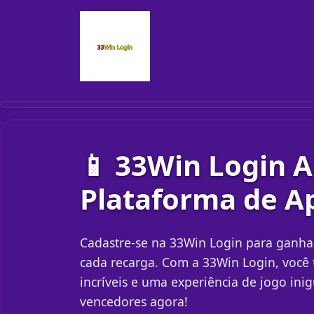
📱 33Win Login 
Plataforma de A
Cadastre-se na 33Win Login para ganha
cada recarga. Com a 33Win Login, você
incríveis e uma experiência de jogo inig
vencedores agora!