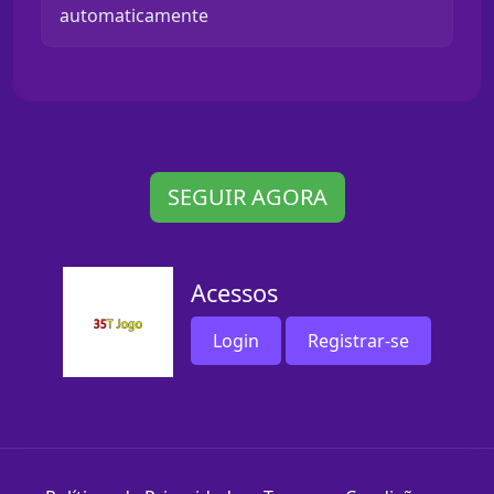
automaticamente
SEGUIR AGORA
Acessos
Login
Registrar-se