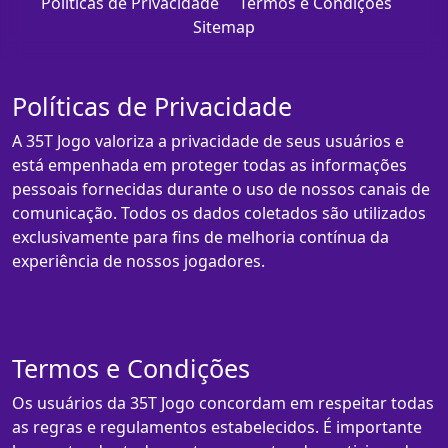
Políticas de Privacidade
Termos e Condições
Sitemap
Políticas de Privacidade
A 35T Jogo valoriza a privacidade de seus usuários e
está empenhada em proteger todas as informações
pessoais fornecidas durante o uso de nossos canais de
comunicação. Todos os dados coletados são utilizados
exclusivamente para fins de melhoria contínua da
experiência de nossos jogadores.
Termos e Condições
Os usuários da 35T Jogo concordam em respeitar todas
as regras e regulamentos estabelecidos. É importante