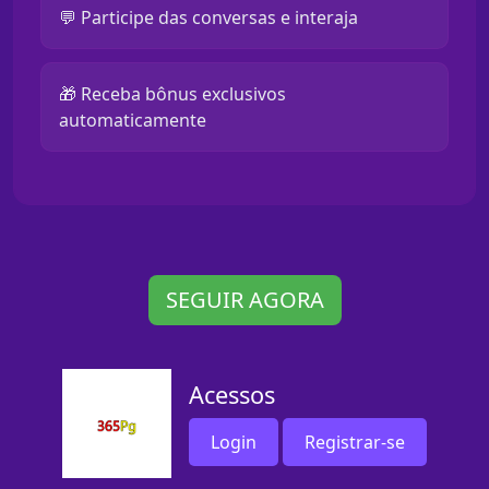
💬 Participe das conversas e interaja
🎁 Receba bônus exclusivos
automaticamente
SEGUIR AGORA
Acessos
Login
Registrar-se