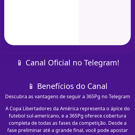
📱 Canal Oficial no Telegram!
📱 Benefícios do Canal
Descubra as vantagens de seguir a 365Pg no Telegram
A Copa Libertadores da América representa o ápice do
futebol sul-americano, e a 365Pg oferece cobertura
completa de todas as fases da competição. Desde a
fase preliminar até a grande final, você pode apostar