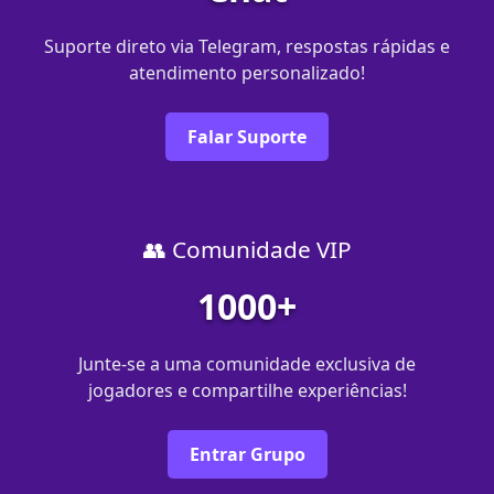
Suporte direto via Telegram, respostas rápidas e
atendimento personalizado!
Falar Suporte
👥 Comunidade VIP
1000+
Junte-se a uma comunidade exclusiva de
jogadores e compartilhe experiências!
Entrar Grupo