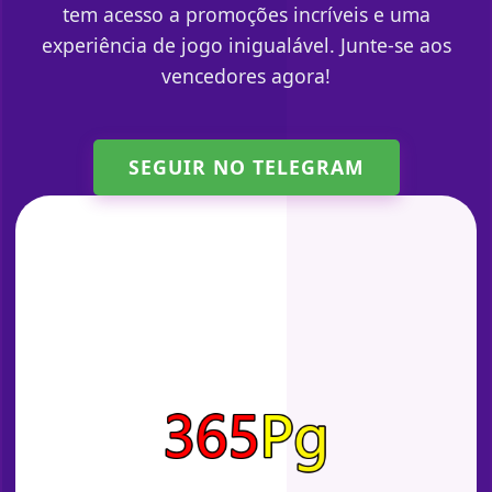
tem acesso a promoções incríveis e uma
experiência de jogo inigualável. Junte-se aos
vencedores agora!
SEGUIR NO TELEGRAM