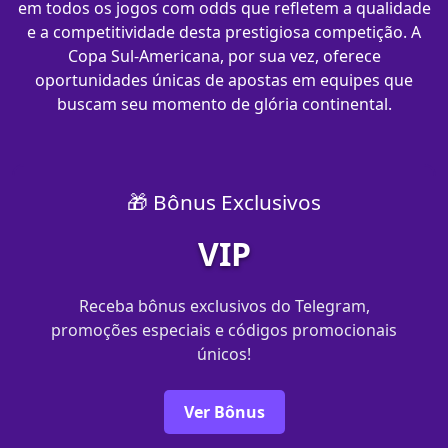
em todos os jogos com odds que refletem a qualidade
e a competitividade desta prestigiosa competição. A
Copa Sul-Americana, por sua vez, oferece
oportunidades únicas de apostas em equipes que
buscam seu momento de glória continental.
🎁 Bônus Exclusivos
VIP
Receba bônus exclusivos do Telegram,
promoções especiais e códigos promocionais
únicos!
Ver Bônus