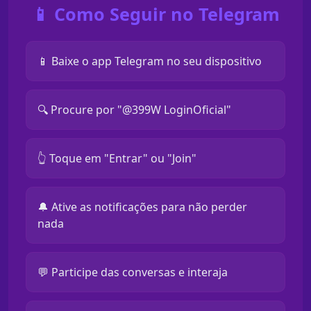
📱 Como Seguir no Telegram
📱 Baixe o app Telegram no seu dispositivo
🔍 Procure por "@399W LoginOficial"
👆 Toque em "Entrar" ou "Join"
🔔 Ative as notificações para não perder
nada
💬 Participe das conversas e interaja