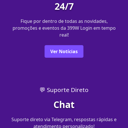
24/7
Fique por dentro de todas as novidades,
promoções e eventos da 399W Login em tempo
real!
Ver Notícias
💬 Suporte Direto
Chat
Suporte direto via Telegram, respostas rápidas e
atendimento personalizado!