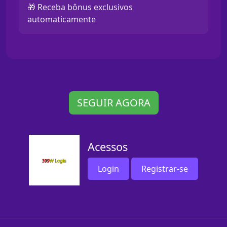
🎁 Receba bônus exclusivos
automaticamente
SEGUIR AGORA
Acessos
Login
Registrar-se