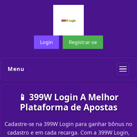
Login
Registrar-se
Menu
📱 399W Login A Melhor
Plataforma de Apostas
Cadastre-se na 399W Login para ganhar bônus no
cadastro e em cada recarga. Com a 399W Login,