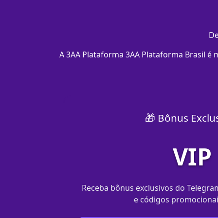
De
A 3AA Plataforma 3AA Plataforma Brasil é
🎁 Bônus Exclu
VIP
Receba bônus exclusivos do Telegra
e códigos promocionai