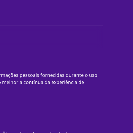
ormações pessoais fornecidas durante o uso
e melhoria contínua da experiência de