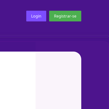
Login
Registrar-se