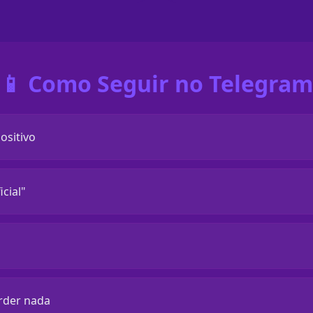
📱 Como Seguir no Telegram
ositivo
cial"
erder nada