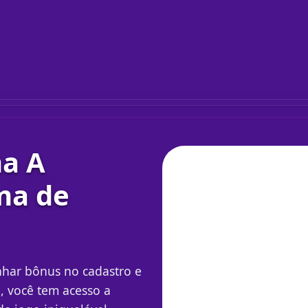
ma A
ma de
nhar bônus no cadastro e
, você tem acesso a