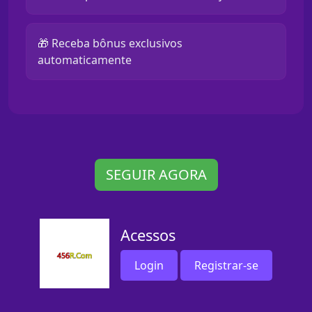
🎁 Receba bônus exclusivos
automaticamente
SEGUIR AGORA
Acessos
Login
Registrar-se