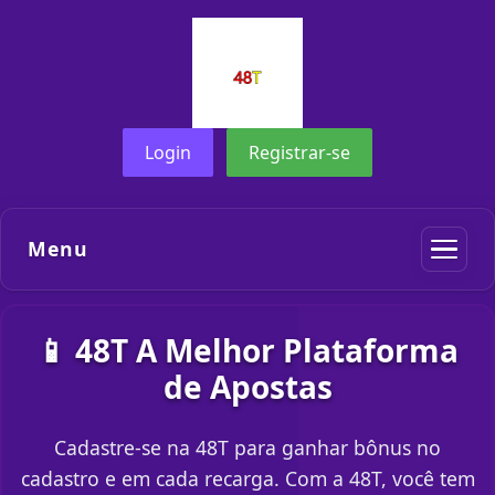
Login
Registrar-se
Menu
📱 48T A Melhor Plataforma
de Apostas
Cadastre-se na 48T para ganhar bônus no
cadastro e em cada recarga. Com a 48T, você tem