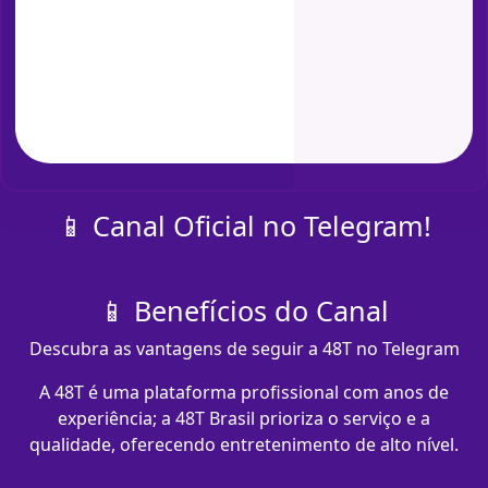
📱 Canal Oficial no Telegram!
📱 Benefícios do Canal
Descubra as vantagens de seguir a 48T no Telegram
A 48T é uma plataforma profissional com anos de
experiência; a 48T Brasil prioriza o serviço e a
qualidade, oferecendo entretenimento de alto nível.