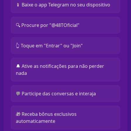
📱 Baixe o app Telegram no seu dispositivo
🔍 Procure por "@48TOficial"
👆 Toque em "Entrar" ou "Join"
🔔 Ative as notificações para não perder
nada
💬 Participe das conversas e interaja
🎁 Receba bônus exclusivos
automaticamente