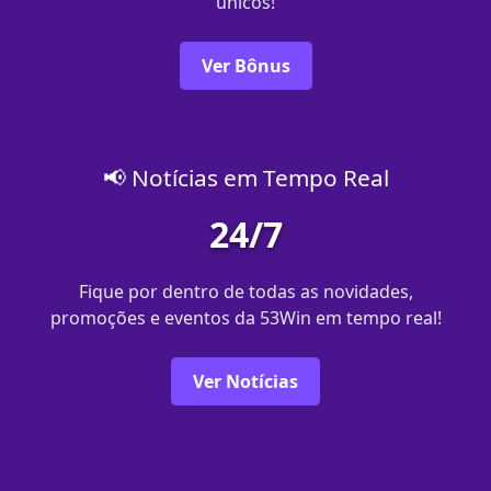
únicos!
Ver Bônus
📢 Notícias em Tempo Real
24/7
Fique por dentro de todas as novidades,
promoções e eventos da 53Win em tempo real!
Ver Notícias