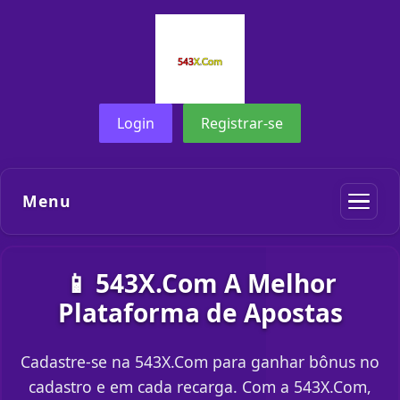
Login
Registrar-se
Menu
📱 543X.Com A Melhor
Plataforma de Apostas
Cadastre-se na 543X.Com para ganhar bônus no
cadastro e em cada recarga. Com a 543X.Com,