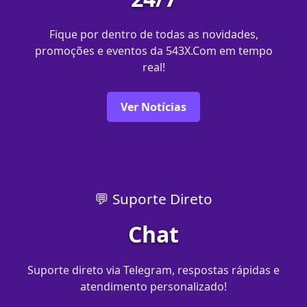
Fique por dentro de todas as novidades,
promoções e eventos da 543X.Com em tempo
real!
Ver Notícias
💬 Suporte Direto
Chat
Suporte direto via Telegram, respostas rápidas e
atendimento personalizado!