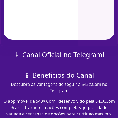
📱 Canal Oficial no Telegram!
📱 Benefícios do Canal
Descubra as vantagens de seguir a 543X.Com no
Telegram
O app móvel da 543X.Com , desenvolvido pela 543X.Com
Brasil , traz informações completas, jogabilidade
variada e centenas de opções para curtir ao máximo.