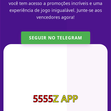
você tem acesso a promoções incríveis e uma
experiência de jogo inigualável. Junte-se aos
vencedores agora!
SEGUIR NO TELEGRAM