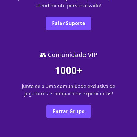
atendimento personalizado!
Falar Suporte
👥 Comunidade VIP
1000+
Junte-se a uma comunidade exclusiva de
jogadores e compartilhe experiências!
Entrar Grupo