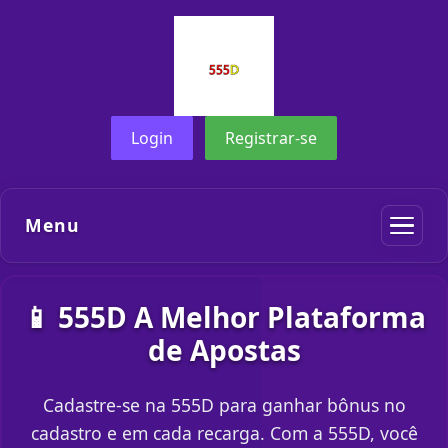
Login
Registrar-se
Menu
📱 555D A Melhor Plataforma
de Apostas
Cadastre-se na 555D para ganhar bônus no
cadastro e em cada recarga. Com a 555D, você