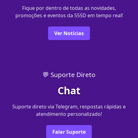
Fique por dentro de todas as novidades,
promoções e eventos da 555D em tempo real!
Ver Notícias
💬 Suporte Direto
Chat
Suporte direto via Telegram, respostas rápidas e
atendimento personalizado!
Falar Suporte