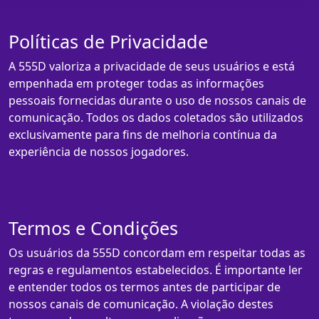
Políticas de Privacidade
A 555D valoriza a privacidade de seus usuários e está
empenhada em proteger todas as informações
pessoais fornecidas durante o uso de nossos canais de
comunicação. Todos os dados coletados são utilizados
exclusivamente para fins de melhoria contínua da
experiência de nossos jogadores.
Termos e Condições
Os usuários da 555D concordam em respeitar todas as
regras e regulamentos estabelecidos. É importante ler
e entender todos os termos antes de participar de
nossos canais de comunicação. A violação destes