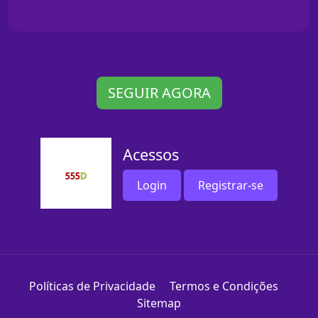
SEGUIR AGORA
Acessos
Login
Registrar-se
Políticas de Privacidade
Termos e Condições
Sitemap