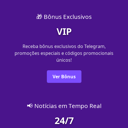
🎁 Bônus Exclusivos
VIP
Receba bônus exclusivos do Telegram,
promoções especiais e códigos promocionais
únicos!
Ver Bônus
📢 Notícias em Tempo Real
24/7