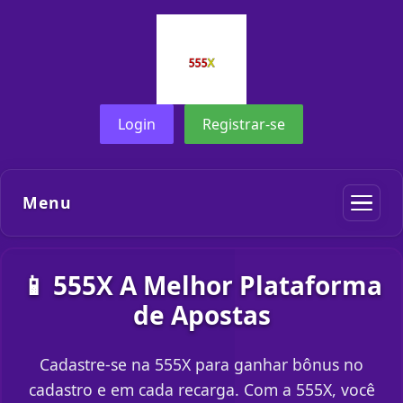
Login
Registrar-se
Menu
📱 555X A Melhor Plataforma
de Apostas
Cadastre-se na 555X para ganhar bônus no
cadastro e em cada recarga. Com a 555X, você