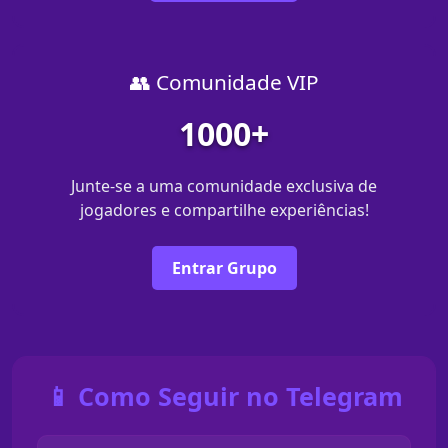
👥 Comunidade VIP
1000+
Junte-se a uma comunidade exclusiva de
jogadores e compartilhe experiências!
Entrar Grupo
📱 Como Seguir no Telegram