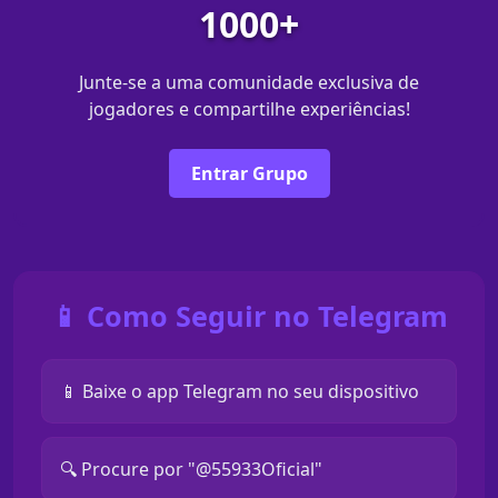
1000+
Junte-se a uma comunidade exclusiva de
jogadores e compartilhe experiências!
Entrar Grupo
📱 Como Seguir no Telegram
📱 Baixe o app Telegram no seu dispositivo
🔍 Procure por "@55933Oficial"