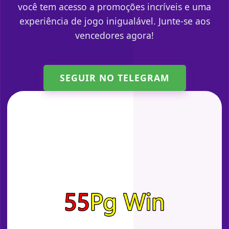
você tem acesso a promoções incríveis e uma
experiência de jogo inigualável. Junte-se aos
vencedores agora!
SEGUIR NO TELEGRAM