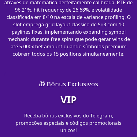
através de matemática perfeitamente calibrada: RTP de
96.21%, hit frequency de 26.68%, e volatilidade
classificada em 8/10 na escala de variance profiling. O
slot emprega grid layout clássico de 5×3 com 10
paylines fixas, implementando expanding symbol
mechanic durante free spins que pode gerar wins de
até 5.000x bet amount quando símbolos premium
cobrem todos os 15 positions simultaneamente.
🎁 Bônus Exclusivos
VIP
Receba bônus exclusivos do Telegram,
promoções especiais e códigos promocionais
únicos!