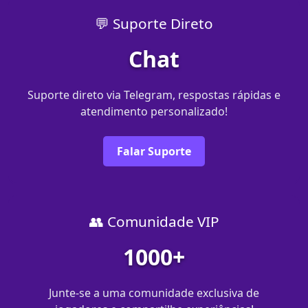
💬 Suporte Direto
Chat
Suporte direto via Telegram, respostas rápidas e
atendimento personalizado!
Falar Suporte
👥 Comunidade VIP
1000+
Junte-se a uma comunidade exclusiva de