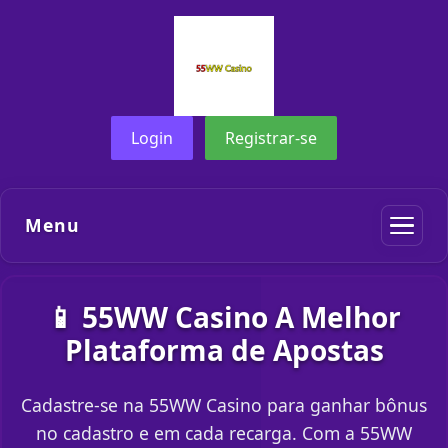
Login
Registrar-se
Menu
📱 55WW Casino A Melhor
Plataforma de Apostas
Cadastre-se na 55WW Casino para ganhar bônus
no cadastro e em cada recarga. Com a 55WW