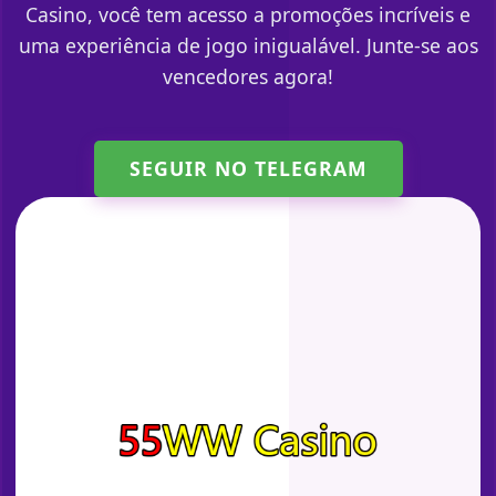
Casino, você tem acesso a promoções incríveis e
uma experiência de jogo inigualável. Junte-se aos
vencedores agora!
SEGUIR NO TELEGRAM