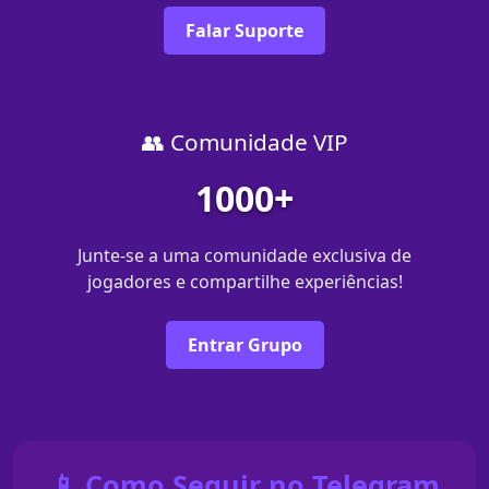
Falar Suporte
👥 Comunidade VIP
1000+
Junte-se a uma comunidade exclusiva de
jogadores e compartilhe experiências!
Entrar Grupo
📱 Como Seguir no Telegram