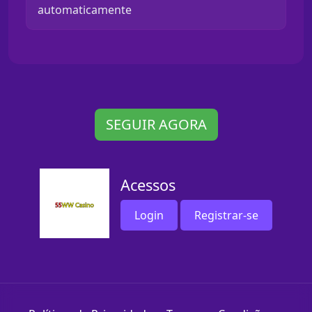
automaticamente
SEGUIR AGORA
Acessos
Login
Registrar-se