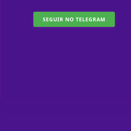
SEGUIR NO TELEGRAM