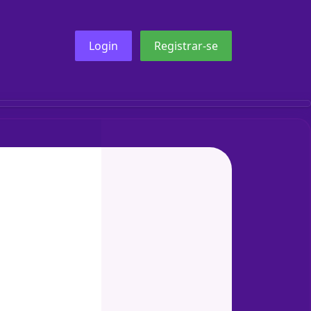
Login
Registrar-se