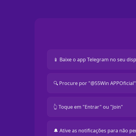
📱 Baixe o app Telegram no seu disp
🔍 Procure por "@55Win APPOficial"
👆 Toque em "Entrar" ou "Join"
🔔 Ative as notificações para não p