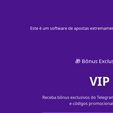
Este é um software de apostas extremament
🎁 Bônus Exclu
VIP
Receba bônus exclusivos do Telegra
e códigos promocionai