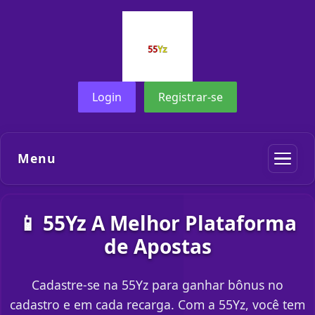
Login
Registrar-se
Menu
📱 55Yz A Melhor Plataforma
de Apostas
Cadastre-se na 55Yz para ganhar bônus no
cadastro e em cada recarga. Com a 55Yz, você tem