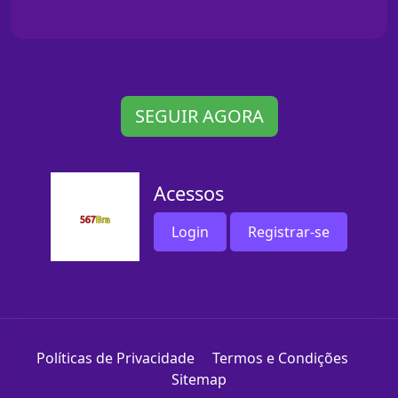
SEGUIR AGORA
Acessos
Login
Registrar-se
Políticas de Privacidade
Termos e Condições
Sitemap