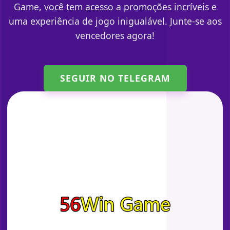
Game, você tem acesso a promoções incríveis e
uma experiência de jogo inigualável. Junte-se aos
vencedores agora!
SEGUIR NO TELEGRAM