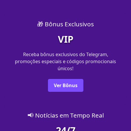
🎁 Bônus Exclusivos
VIP
Receba bônus exclusivos do Telegram,
promoções especiais e códigos promocionais
únicos!
Ver Bônus
📢 Notícias em Tempo Real
24/7