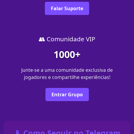
Falar Suporte
👥 Comunidade VIP
1000+
Junte-se a uma comunidade exclusiva de
jogadores e compartilhe experiências!
Entrar Grupo
📱 Como Seguir no Telegram