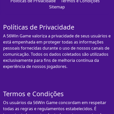
Políticas de Privacidade
Termos e Condições
Sitemap
Políticas de Privacidade
A 56Win Game valoriza a privacidade de seus usuários e
está empenhada em proteger todas as informações
pessoais fornecidas durante o uso de nossos canais de
comunicação. Todos os dados coletados são utilizados
exclusivamente para fins de melhoria contínua da
experiência de nossos jogadores.
Termos e Condições
Os usuários da 56Win Game concordam em respeitar
todas as regras e regulamentos estabelecidos. É