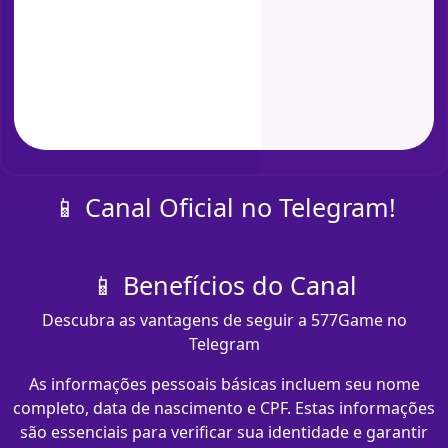
📱 Canal Oficial no Telegram!
📱 Benefícios do Canal
Descubra as vantagens de seguir a 577Game no
Telegram
As informações pessoais básicas incluem seu nome
completo, data de nascimento e CPF. Estas informações
são essenciais para verificar sua identidade e garantir