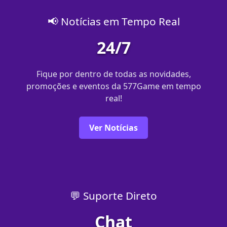
📢 Notícias em Tempo Real
24/7
Fique por dentro de todas as novidades,
promoções e eventos da 577Game em tempo
real!
Ver Notícias
💬 Suporte Direto
Chat