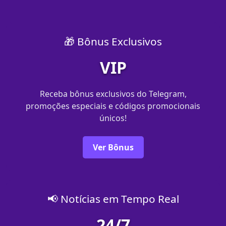
🎁 Bônus Exclusivos
VIP
Receba bônus exclusivos do Telegram,
promoções especiais e códigos promocionais
únicos!
Ver Bônus
📢 Notícias em Tempo Real
24/7