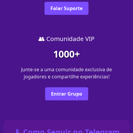
Falar Suporte
👥 Comunidade VIP
1000+
Junte-se a uma comunidade exclusiva de
jogadores e compartilhe experiências!
Entrar Grupo
📱 Como Seguir no Telegram