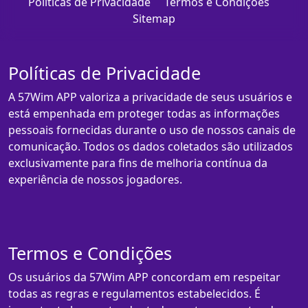
Políticas de Privacidade
Termos e Condições
Sitemap
Políticas de Privacidade
A 57Wim APP valoriza a privacidade de seus usuários e
está empenhada em proteger todas as informações
pessoais fornecidas durante o uso de nossos canais de
comunicação. Todos os dados coletados são utilizados
exclusivamente para fins de melhoria contínua da
experiência de nossos jogadores.
Termos e Condições
Os usuários da 57Wim APP concordam em respeitar
todas as regras e regulamentos estabelecidos. É