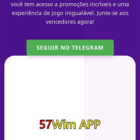
você tem acesso a promoções incríveis e uma
experiência de jogo inigualável. Junte-se aos
vencedores agora!
SEGUIR NO TELEGRAM