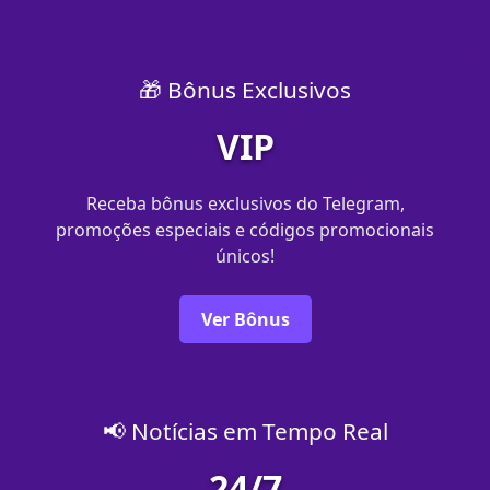
🎁 Bônus Exclusivos
VIP
Receba bônus exclusivos do Telegram,
promoções especiais e códigos promocionais
únicos!
Ver Bônus
📢 Notícias em Tempo Real
24/7