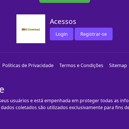
Acessos
Login
Registrar-se
Políticas de Privacidade
Termos e Condições
Sitemap
de
 seus usuários e está empenhada em proteger todas as inf
dados coletados são utilizados exclusivamente para fins d