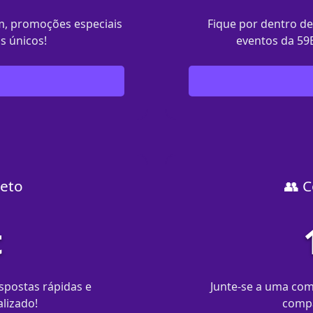
m, promoções especiais
Fique por dentro d
s únicos!
eventos da 59
reto
👥 
t
espostas rápidas e
Junte-se a uma com
lizado!
compa