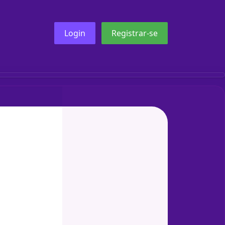
Login
Registrar-se