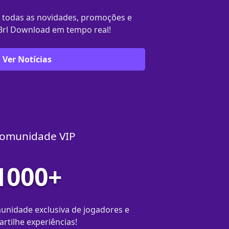
e todas as novidades, promoções e
Brl Download em tempo real!
Ver Notícias
Comunidade VIP
1000+
unidade exclusiva de jogadores e
rtilhe experiências!