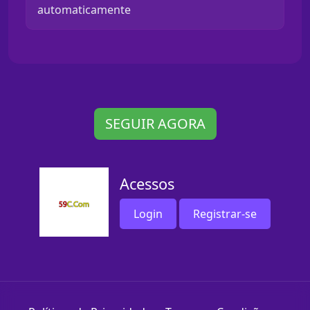
automaticamente
SEGUIR AGORA
Acessos
Login
Registrar-se