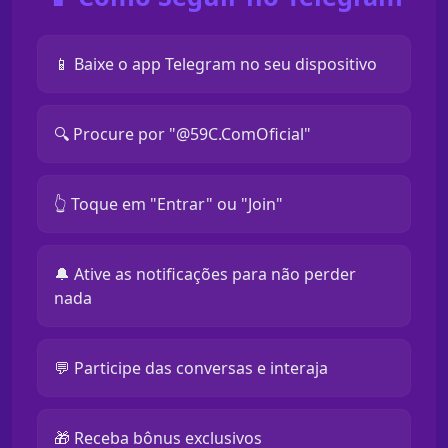
📱 Baixe o app Telegram no seu dispositivo
🔍 Procure por "@59C.ComOficial"
👆 Toque em "Entrar" ou "Join"
🔔 Ative as notificações para não perder
nada
💬 Participe das conversas e interaja
🎁 Receba bônus exclusivos