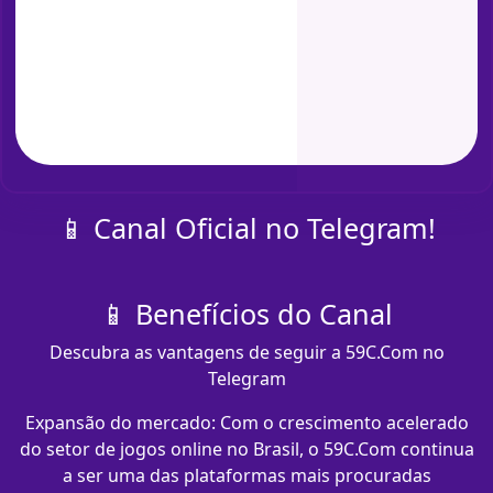
📱 Canal Oficial no Telegram!
📱 Benefícios do Canal
Descubra as vantagens de seguir a 59C.Com no
Telegram
Expansão do mercado: Com o crescimento acelerado
do setor de jogos online no Brasil, o 59C.Com continua
a ser uma das plataformas mais procuradas