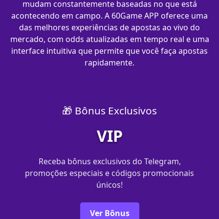
mudam constantemente baseadas no que está
acontecendo em campo. A 60Game APP oferece uma
das melhores experiências de apostas ao vivo do
mercado, com odds atualizadas em tempo real e uma
interface intuitiva que permite que você faça apostas
rapidamente.
🎁 Bônus Exclusivos
VIP
Receba bônus exclusivos do Telegram,
promoções especiais e códigos promocionais
únicos!
Ver Bônus