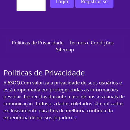
Login
Registrar-se
Políticas de Privacidade
Termos e Condições
Sitemap
Políticas de Privacidade
A 63QQ.Com valoriza a privacidade de seus usuários e
está empenhada em proteger todas as informações
pessoais fornecidas durante o uso de nossos canais de
comunicação. Todos os dados coletados são utilizados
exclusivamente para fins de melhoria contínua da
experiência de nossos jogadores.