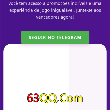
você tem acesso a promoções incríveis e uma
experiência de jogo inigualável. Junte-se aos
vencedores agora!
SEGUIR NO TELEGRAM