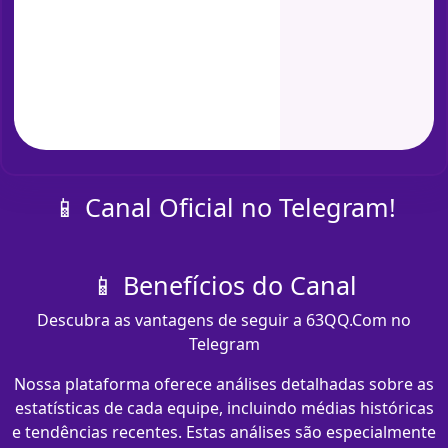
📱 Canal Oficial no Telegram!
📱 Benefícios do Canal
Descubra as vantagens de seguir a 63QQ.Com no
Telegram
Nossa plataforma oferece análises detalhadas sobre as
estatísticas de cada equipe, incluindo médias históricas
e tendências recentes. Estas análises são especialmente