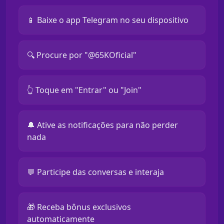
📱 Baixe o app Telegram no seu dispositivo
🔍 Procure por "@65KOficial"
👆 Toque em "Entrar" ou "Join"
🔔 Ative as notificações para não perder
nada
💬 Participe das conversas e interaja
🎁 Receba bônus exclusivos
automaticamente