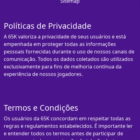
Sitemap
Políticas de Privacidade
A 65K valoriza a privacidade de seus usuários e está
empenhada em proteger todas as informações
pessoais fornecidas durante o uso de nossos canais de
comunicação. Todos os dados coletados são utilizados
exclusivamente para fins de melhoria contínua da
experiência de nossos jogadores.
Termos e Condições
Os usuários da 65K concordam em respeitar todas as
regras e regulamentos estabelecidos. É importante ler
e entender todos os termos antes de participar de