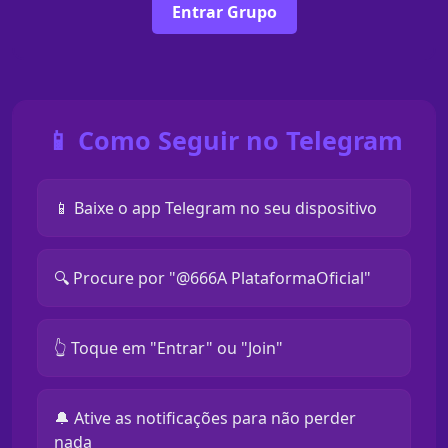
Entrar Grupo
📱 Como Seguir no Telegram
📱 Baixe o app Telegram no seu dispositivo
🔍 Procure por "@666A PlataformaOficial"
👆 Toque em "Entrar" ou "Join"
🔔 Ative as notificações para não perder
nada