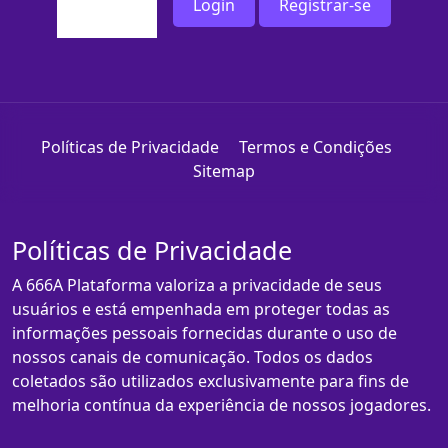
Login
Registrar-se
Políticas de Privacidade
Termos e Condições
Sitemap
Políticas de Privacidade
A 666A Plataforma valoriza a privacidade de seus
usuários e está empenhada em proteger todas as
informações pessoais fornecidas durante o uso de
nossos canais de comunicação. Todos os dados
coletados são utilizados exclusivamente para fins de
melhoria contínua da experiência de nossos jogadores.