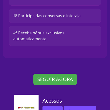
💬 Participe das conversas e interaja
🎁 Receba bônus exclusivos
automaticamente
SEGUIR AGORA
Acessos