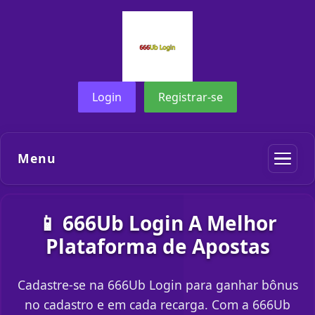
Login
Registrar-se
Menu
📱 666Ub Login A Melhor
Plataforma de Apostas
Cadastre-se na 666Ub Login para ganhar bônus
no cadastro e em cada recarga. Com a 666Ub