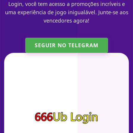
Login, você tem acesso a promoções incríveis e
uma experiência de jogo inigualável. Junte-se aos
vencedores agora!
SEGUIR NO TELEGRAM