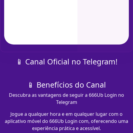
📱 Canal Oficial no Telegram!
📱 Benefícios do Canal
Descubra as vantagens de seguir a 666Ub Login no
Telegram
Jogue a qualquer hora e em qualquer lugar com o
aplicativo móvel do 666Ub Login com​, oferecendo uma
experiência prática e acessível.