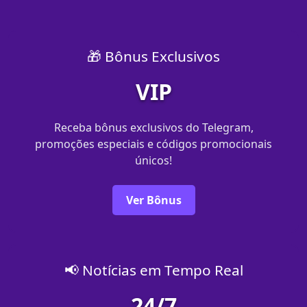
🎁 Bônus Exclusivos
VIP
Receba bônus exclusivos do Telegram,
promoções especiais e códigos promocionais
únicos!
Ver Bônus
📢 Notícias em Tempo Real
24/7