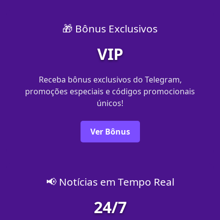
🎁 Bônus Exclusivos
VIP
Receba bônus exclusivos do Telegram,
promoções especiais e códigos promocionais
únicos!
Ver Bônus
📢 Notícias em Tempo Real
24/7