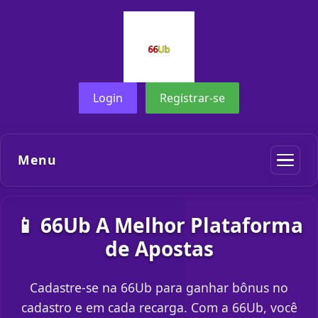
Login
Registrar-se
Menu
📱 66Ub A Melhor Plataforma
de Apostas
Cadastre-se na 66Ub para ganhar bônus no
cadastro e em cada recarga. Com a 66Ub, você