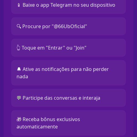
📱 Baixe o app Telegram no seu dispositivo
🔍 Procure por "@66UbOficial"
👆 Toque em "Entrar" ou "Join"
🔔 Ative as notificações para não perder
nada
💬 Participe das conversas e interaja
🎁 Receba bônus exclusivos
automaticamente