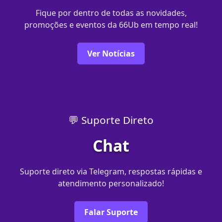
Fique por dentro de todas as novidades,
promoções e eventos da 66Ub em tempo real!
Ver Notícias
💬 Suporte Direto
Chat
Suporte direto via Telegram, respostas rápidas e
atendimento personalizado!
Falar Suporte