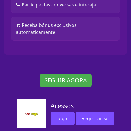
💬 Participe das conversas e interaja
🎁 Receba bônus exclusivos
automaticamente
SEGUIR AGORA
Acessos
Login
Registrar-se